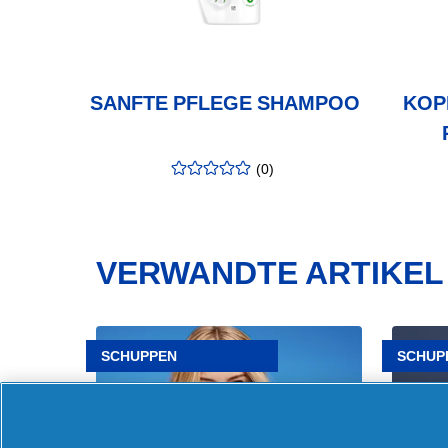
SANFTE PFLEGE SHAMPOO
KOP
(
0
)
Bewertung
:
0.00
/5
VERWANDTE ARTIKEL
Artikel
Artikel
Dehydration
Wie
SCHUPPEN
SCHUP
und
bekomm
Schuppen
man
–
Schupp
Gibt
Die