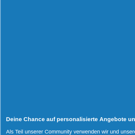
es
Ursach
einen
im
Zusammenhang?
Detail
Dehydration und Schuppen
Wie 
– Gibt es einen
Schup
Zusammenhang?
im Det
TRITT UNSERER COMMUNITY 
Deine Chance auf personalisierte Angebote und
NACH TYP
KOPFHAUT THEM
Als Teil unserer Community verwenden wir und unse