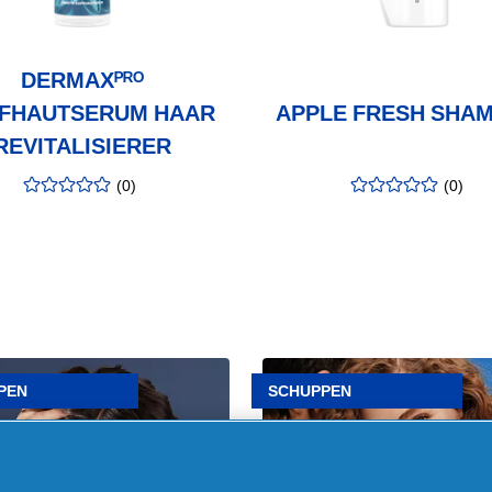
DERMAXᴾᴿᴼ
FHAUTSERUM HAAR
APPLE FRESH SHA
REVITALISIERER
(
0
)
(
0
)
Bewertung
:
Bewertung
:
0.00
/5
0.00
/5
Artikel
Pubertät
PEN
SCHUPPEN
t
und
Schuppen
en? –