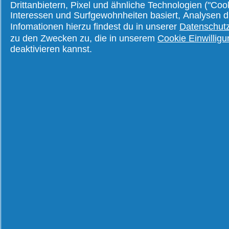
Drittanbietern, Pixel und ähnliche Technologien ("Co
Shampoo
Empfindliche Kopfh
Interessen und Surfgewohnheiten basiert, Analysen 
2in1
Fettige Kopfhaut
Infomationen hierzu findest du in unserer
Datenschutzr
Pflegespülung
Juckende Kopfhaut
zu den Zwecken zu, die in unserem
Cookie Einwillig
Kopfhautseren- und masken
Schuppenbildung
deaktivieren kannst.
Trockene Kopfhaut
Ähnliche Produkte von P&G:
,
,
,