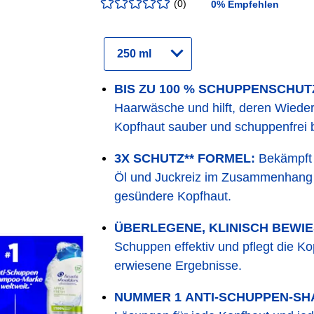
(
0
)
0
%
Empfehlen
Bewertung
:
0.00
/5
Variante
auswählen
BIS ZU 100 % SCHUPPENSCHUTZ
Haarwäsche und hilft, deren Wieder
Kopfhaut sauber und schuppenfrei b
3X SCHUTZ** FORMEL:
Bekämpft 
Öl und Juckreiz im Zusammenhang m
gesündere Kopfhaut.
ÜBERLEGENE, KLINISCH BEWIE
Schuppen effektiv und pflegt die Kop
erwiesene Ergebnisse.
NUMMER 1 ANTI-SCHUPPEN-SH