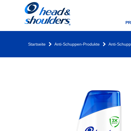
Startseite
P
Startseite
Anti-Schuppen-Produkte
Anti-Schup
Head
&
Shoulders
Shampoo
Flasche
mit
grünem
Apfel