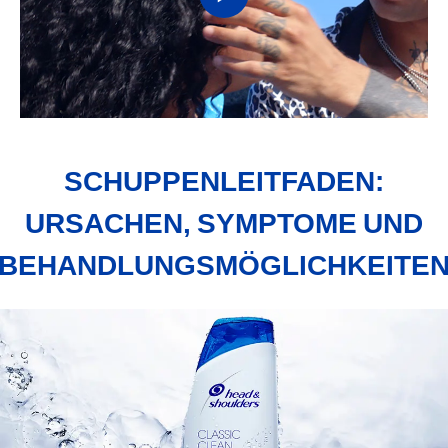
Video
abspielen:
VIS_ID_MOTION_ALLY_JOEL_PRER
SCHUPPENLEITFADEN:
URSACHEN, SYMPTOME UND
BEHANDLUNGSMÖGLICHKEITE