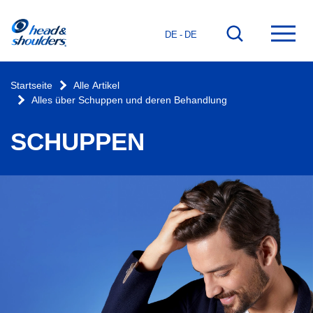
Startseite
Zur
Hau
DE - DE
Suchfunktion
öffn
gehen
Startseite
Alle Artikel
Alles über Schuppen und deren Behandlung
SCHUPPEN