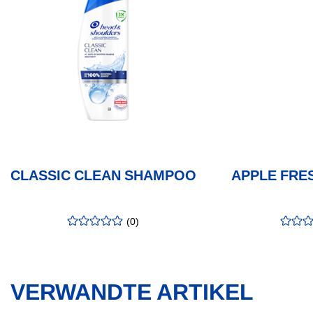
CLASSIC CLEAN SHAMPOO
APPLE FRE
(
0
)
Bewertung
:
Bewer
0.00
/5
0.00
/5
VERWANDTE ARTIKEL