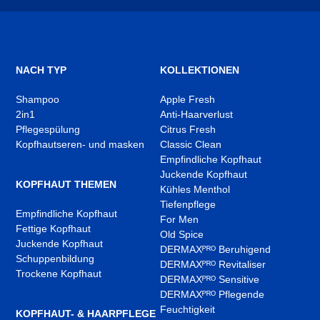
,
,
,
In
In
In
neuem
neuem
neuem
Tab
Tab
Tab
öffnen
öffnen
öffnen
NACH TYP
KOLLEKTIONEN
Shampoo
Apple Fresh
2in1
Anti-Haarverlust
Pflegespülung
Citrus Fresh
Kopfhautseren- und masken
Classic Clean
Empfindliche Kopfhaut
Juckende Kopfhaut
KOPFHAUT THEMEN
Kühles Menthol
Tiefenpflege
Empfindliche Kopfhaut
For Men
Fettige Kopfhaut
Old Spice
Juckende Kopfhaut
DERMAXᴾᴿᴼ Beruhigend
Schuppenbildung
DERMAXᴾᴿᴼ Revitaliser
Trockene Kopfhaut
DERMAXᴾᴿᴼ Sensitive
DERMAXᴾᴿᴼ Pflegende
Feuchtigkeit
KOPFHAUT- & HAARPFLEGE