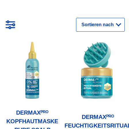
Sortieren
nach
DERMAXᴾᴿᴼ
DERMAXᴾᴿᴼ
KOPFHAUTMASKE
FEUCHTIGKEITSRITUA