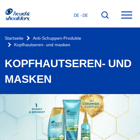
Startseite
Zur
Hau
DE - DE
Suchfunktion
öffn
gehen
Startseite
Anti-Schuppen-Produkte
Kopfhautseren- und masken
KOPFHAUTSEREN- UND
MASKEN