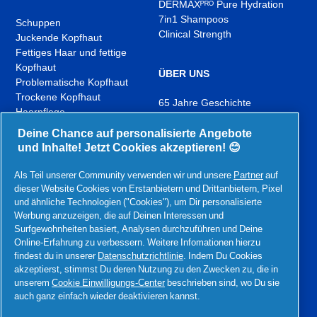
DERMAXᴾᴿᴼ Pure Hydration
7in1 Shampoos
Schuppen
Clinical Strength
Juckende Kopfhaut
Fettiges Haar und fettige
Kopfhaut
ÜBER UNS
Problematische Kopfhaut
Trockene Kopfhaut
65 Jahre Geschichte
Haarpflege
Was gibt es Neues?
Deine Chance auf personalisierte Angebote
Kontakt
und Inhalte! Jetzt Cookies akzeptieren! 😊
YouTube
Instagram
TikTok
Als Teil unserer Community verwenden wir und unsere
Partner
auf
,
,
,
dieser Website Cookies von Erstanbietern und Drittanbietern, Pixel
In
In
In
und ähnliche Technologien ("Cookies"), um Dir personalisierte
neuem
neuem
neuem
Werbung anzuzeigen, die auf Deinen Interessen und
Tab
Tab
Tab
Surfgewohnheiten basiert, Analysen durchzuführen und Deine
öffnen
öffnen
öffnen
Ähnliche Produkte von P&G:
Online-Erfahrung zu verbessern. Weitere Infomationen hierzu
findest du in unserer
Datenschutzrichtlinie
. Indem Du Cookies
,
akzeptierst, stimmst Du deren Nutzung zu den Zwecken zu, die in
,
,
,
,
In
unserem
Cookie Einwilligungs-Center
beschrieben sind, wo Du sie
In
In
In
In
neuem
auch ganz einfach wieder deaktivieren kannst.
neuem
neuem
neuem
neuem
Tab
Tab
Tab
Tab
Erklärung zur Barrierefreiheit
Geschäftsbedingungen
Tab