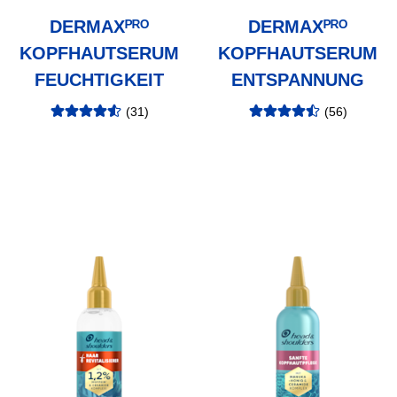
DERMAXᴾᴿᴼ
DERMAXᴾᴿᴼ
KOPFHAUTSERUM
KOPFHAUTSERUM
FEUCHTIGKEIT
ENTSPANNUNG
(
31
)
(
56
)
Bewertung
:
Bewertung
:
4.58
/5
4.48
/5