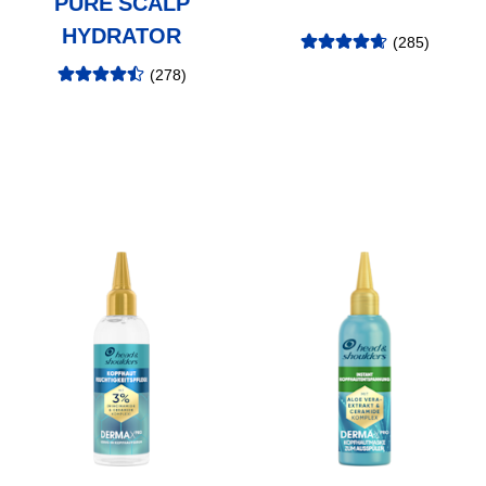
PURE SCALP
HYDRATOR
(
285
)
Bewertung
:
4.75
/5
(
278
)
Bewertung
:
4.54
/5