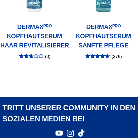
DERMAXᴾᴿᴼ
DERMAXᴾᴿᴼ
KOPFHAUTSERUM
KOPFHAUTSERUM
HAAR REVITALISIERER
SANFTE PFLEGE
(
3
)
(
276
)
Bewertung
:
Bewertung
:
2.67
/5
4.71
/5
TRITT UNSERER COMMUNITY IN DEN
SOZIALEN MEDIEN BEI
YouTube
Instagram
TikTok