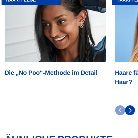
„No
färben:
Poo“-
Schädlich
Methode
für
im
Ihr
Detail
Haar?
Die „No Poo“-Methode im Detail
Haare f
Haar?