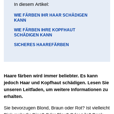
In diesem Artikel:
GEHE
WIE FÄRBEN IHR HAAR SCHÄDIGEN
ZU
KANN
ABSCHNITT
GEHE
WIE FÄRBEN IHRE KOPFHAUT
ZU
SCHÄDIGEN KANN
ABSCHNITT
GEHE
SICHERES HAAREFÄRBEN
ZU
ABSCHNITT
Haare färben wird immer beliebter. Es kann
jedoch Haar und Kopfhaut schädigen. Lesen Sie
unseren Leitfaden, um weitere Informationen zu
erhalten.
Sie bevorzugen Blond, Braun oder Rot? Ist vielleicht