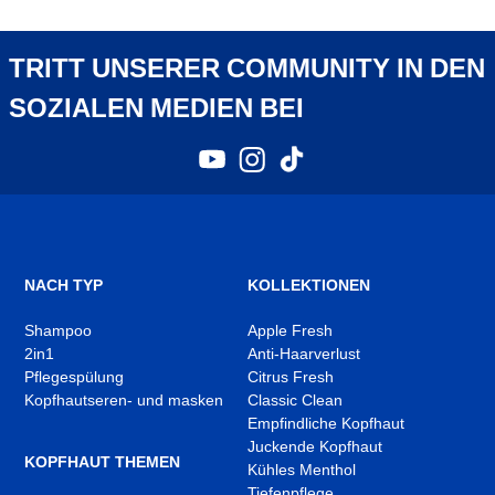
0.00
/5
0.00
/5
TRITT UNSERER COMMUNITY IN DEN
SOZIALEN MEDIEN BEI
YouTube
Instagram
TikTok
,
,
,
In
In
In
neuem
neuem
neuem
Tab
Tab
Tab
öffnen
öffnen
öffnen
NACH TYP
KOLLEKTIONEN
Shampoo
Apple Fresh
2in1
Anti-Haarverlust
Pflegespülung
Citrus Fresh
Kopfhautseren- und masken
Classic Clean
Empfindliche Kopfhaut
Juckende Kopfhaut
KOPFHAUT THEMEN
Kühles Menthol
Tiefenpflege