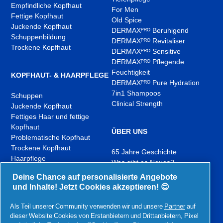
Empfindliche Kopfhaut
For Men
Fettige Kopfhaut
Old Spice
Juckende Kopfhaut
DERMAXᴾᴿᴼ Beruhigend
Schuppenbildung
DERMAXᴾᴿᴼ Revitaliser
Trockene Kopfhaut
DERMAXᴾᴿᴼ Sensitive
DERMAXᴾᴿᴼ Pflegende
Feuchtigkeit
KOPFHAUT- & HAARPFLEGE
DERMAXᴾᴿᴼ Pure Hydration
7in1 Shampoos
Schuppen
Clinical Strength
Juckende Kopfhaut
Fettiges Haar und fettige
Kopfhaut
ÜBER UNS
Problematische Kopfhaut
Trockene Kopfhaut
65 Jahre Geschichte
Haarpflege
Was gibt es Neues?
Kontakt
Deine Chance auf personalisierte Angebote
und Inhalte! Jetzt Cookies akzeptieren! 😊
YouTube
Instagram
TikTok
Als Teil unserer Community verwenden wir und unsere
Partner
auf
,
,
,
dieser Website Cookies von Erstanbietern und Drittanbietern, Pixel
In
In
In