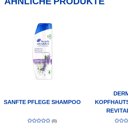
ÄHNLICHE PRODUKTE
DERM
SANFTE PFLEGE SHAMPOO
KOPFHAUT
REVITA
(
0
)
Bewertung
:
Bewer